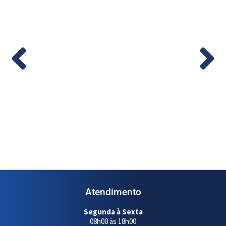
ático em
Medidor de Vazão Digital 1/2” – (Cod.
1...
Ler mais
Atendimento
Segunda à Sexta
08h00 às 18h00