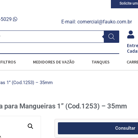
Solicite u
0-5029
E-mail:
comercial@fauko.com.br
Entre
Cada
FILTROS
MEDIDORES DE VAZÃO
TANQUES
CARRE
ras 1” (Cod.1253) – 35mm
ia para Mangueiras 1” (Cod.1253) – 35mm
Consultar