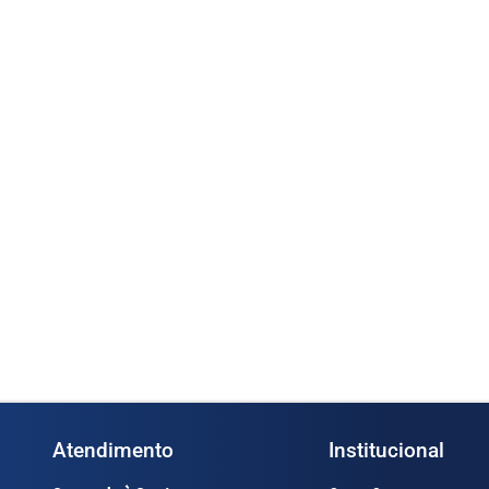
A-50P 2” (Cod.
Medidor Oval OGM-A-40P 1 ½”
Bo
(Cod. 1365)
(C
s
Ler mais
Atendimento
Institucional