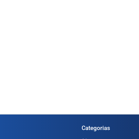
Medidor Oval OGM-
1366)
Medidor de Vazão Digital 1/2” –
(Cod. 1...
Ler mai
Ler mais
Categorias