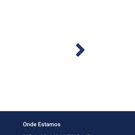
mba M-240S-MU 24v 56LPM
od. 1287)
Ler mais
Onde Estamos