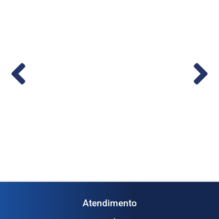
co em
Medidor de Vazão Digital 1/2” – (Cod.
1...
Ler mais
Atendimento