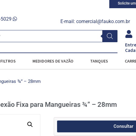
Solicite u
0-5029
E-mail:
comercial@fauko.com.br
Entre
Cada
FILTROS
MEDIDORES DE VAZÃO
TANQUES
CARRE
ngueiras ¾” – 28mm
exão Fixa para Mangueiras ¾” – 28mm
Consultar