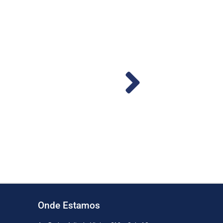
mba M-240S-MU 24v 56LPM
od. 1287)
Ler mais
Onde Estamos