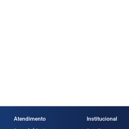
A-50P 2” (Cod.
Medidor Oval OGM-A-40P 1 ½”
Bo
(Cod. 1365)
(C
s
Ler mais
Atendimento
Institucional