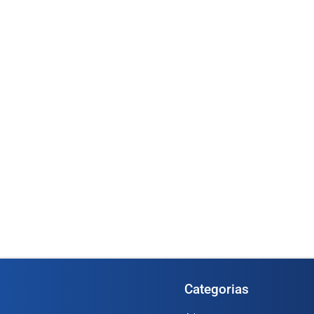
Medidor Oval OGM-
1366)
Medidor de Vazão Digital 1/2” –
(Cod. 1...
Ler mai
Ler mais
Categorias