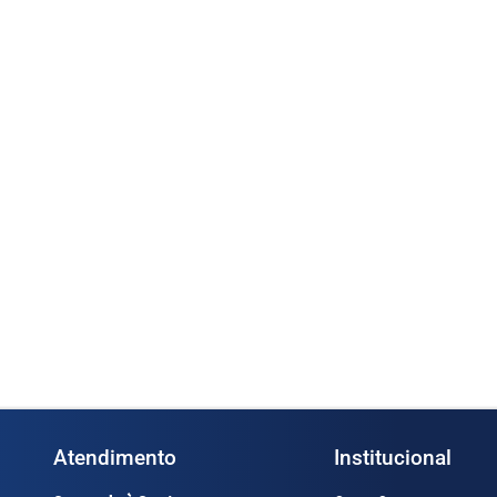
A-50P 2” (Cod.
Medidor Oval OGM-A-40P 1 ½”
Bo
(Cod. 1365)
(C
s
Ler mais
Atendimento
Institucional