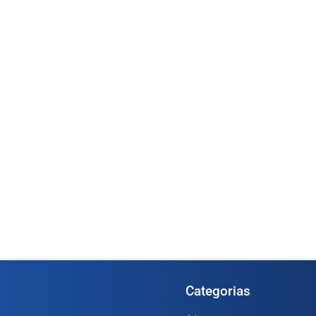
Medidor Oval OGM-
1366)
Medidor de Vazão Digital 1/2” –
(Cod. 1...
Ler mai
Ler mais
Categorias