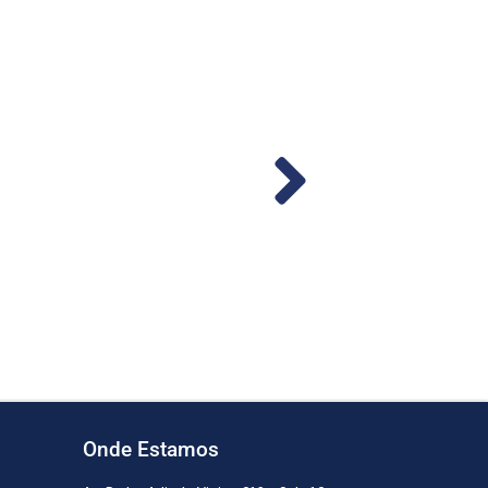
mba M-240S-MU 24v 56LPM
od. 1287)
Ler mais
Onde Estamos