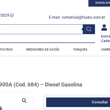
Solicite u
0-5029
E-mail:
comercial@fauko.com.br
Entre
Cada
FILTROS
MEDIDORES DE VAZÃO
TANQUES
CARRE
 900A (Cod. 684) – Diesel Gasolina
Consultar