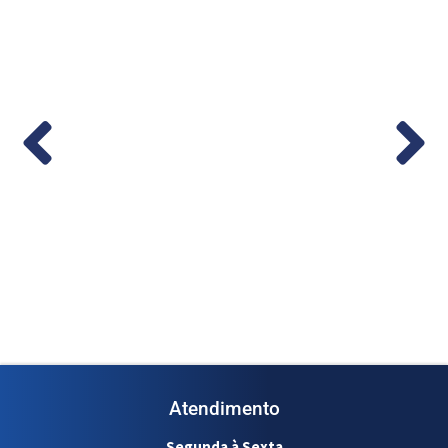
co em
Medidor de Vazão Digital 1/2” – (Cod.
1...
Ler mais
Atendimento
Segunda à Sexta