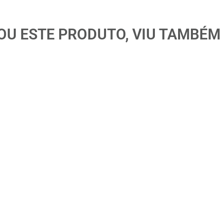
U ESTE PRODUTO, VIU TAMBÉM
A-50P 2” (Cod.
Medidor Oval OGM-A-40P 1 ½”
Bo
(Cod. 1365)
(C