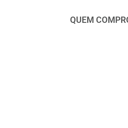
QUEM COMPRO
Medidor Oval OGM-
1366)
Medidor de Vazão Digital 1/2” –
(Cod. 1...