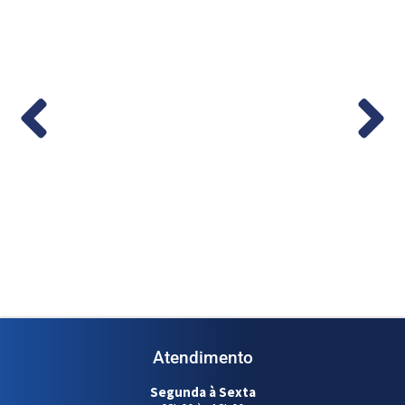
co em
Medidor de Vazão Digital 1/2” – (Cod.
1...
Ler mais
Atendimento
Segunda à Sexta