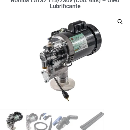
Bomba L5132 115/230v (Cod. 648) – Óleo
Lubrificante