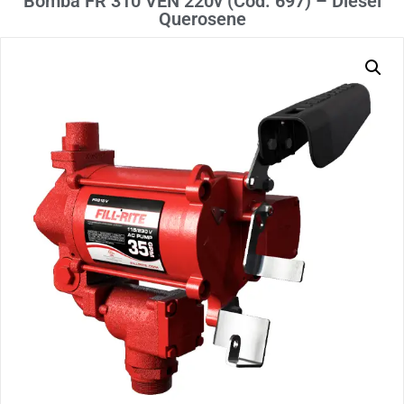
Bomba FR 310 VEN 220v (Cod. 697) – Diesel
Querosene