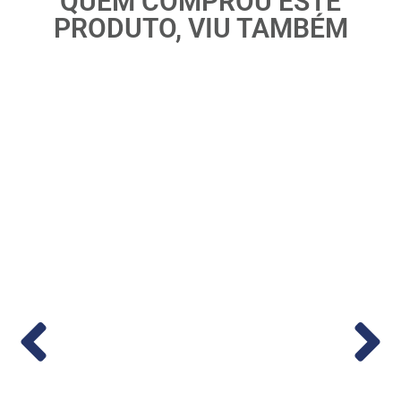
QUEM COMPROU ESTE
PRODUTO, VIU TAMBÉM
co em
Medidor de Vazão Digital 1/2” – (Cod.
1...