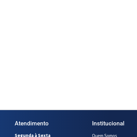
-A-50P 2” (Cod.
Medidor Oval OGM-A-40P 1 ½”
(Cod. 1365)
ais
Ler mais
Atendimento
Institucional
Segunda à Sexta
Quem Somos