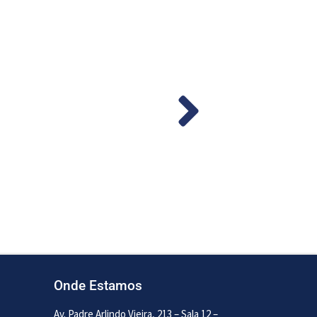
Bomba M-240S-MU 24v 56LPM
(Cod. 1287)
Ler mais
Onde Estamos
Av. Padre Arlindo Vieira, 213 – Sala 12 –