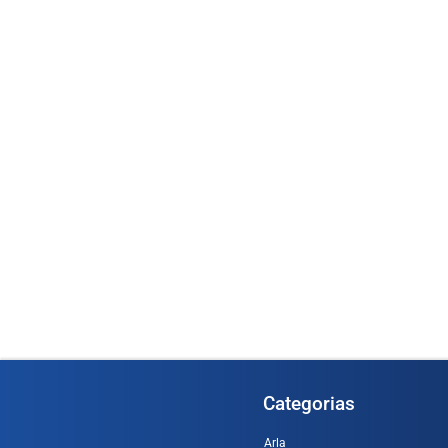
Medidor Oval OGM
1366)
Medidor de Vazão Digital 1/2” –
(Cod. 1...
Ler m
Ler mais
Categorias
Arla