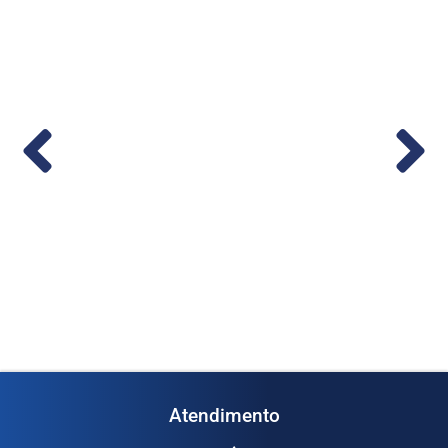
co em
Medidor de Vazão Digital 1/2” – (Cod.
1...
Ler mais
Atendimento