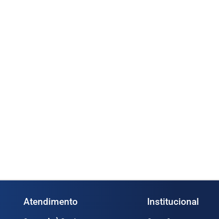
Bo
Bomba DYB-100 (Cod. 1378)
– (Cod. 1381)
Ler mais
s
Atendimento
Institucional