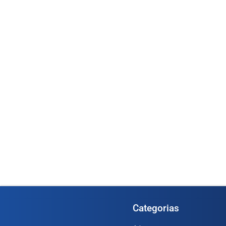
Bomba DYB-25E (Cod. 1382)
Bomba DYB-EX 130 
Ler mais
Ler mai
Categorias