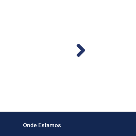
mba DYB-56 – (Cod. 1379)
Bomba DYB-72 – (Cod. 13
Ler mais
Ler mais
Onde Estamos