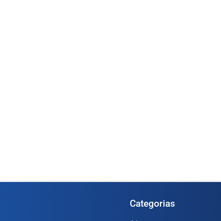
Medidor Oval OGM-
1366)
Medidor de Vazão Digital 1/2” –
(Cod. 1...
Ler mai
Ler mais
Categorias