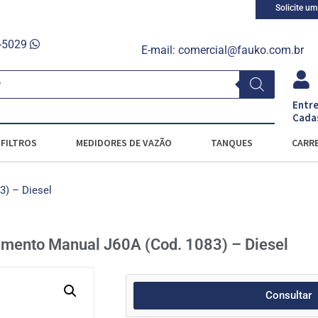
Solicite u
0-5029
E-mail:
comercial@fauko.com.br
Entre
Cada
FILTROS
MEDIDORES DE VAZÃO
TANQUES
CARRE
3) – Diesel
imento Manual J60A (Cod. 1083) – Diesel
Consultar