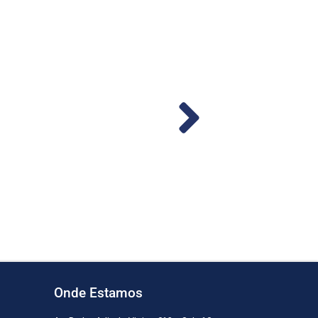
mba M-240S-MU 24v 56LPM
od. 1287)
Ler mais
Onde Estamos