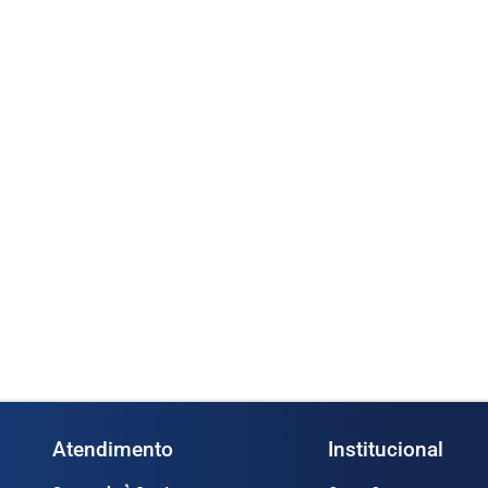
A-50P 2” (Cod.
Medidor Oval OGM-A-40P 1 ½”
Bo
(Cod. 1365)
(C
s
Ler mais
Atendimento
Institucional