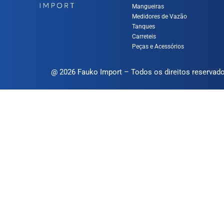
Mangueiras
Medidores de Vazão
Tanques
Carreteis
Peças e Acessórios
@ 2026 Fauko Import – Todos os direitos reservad